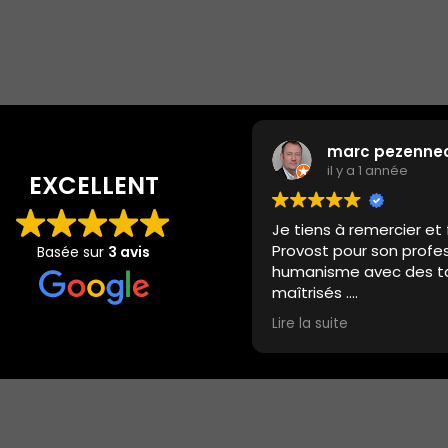
marc pezenne
il y a 1 année
EXCELLENT
Je tiens à remercier et f
Provost pour son profe
Basée sur
3 avis
humanisme avec des ta
maîtrisés .
Je recommande les Po
Lire la suite
Redon .
De l’accueil avec Gérald
avec bienveillance san
commerciale, à la céré
passant par l’accompa
Monsieur Provost nous 