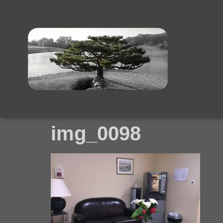
img_0098